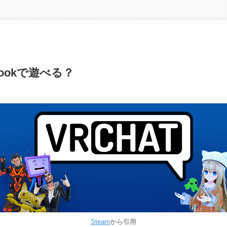
cbookで遊べる？
Steam
から引用