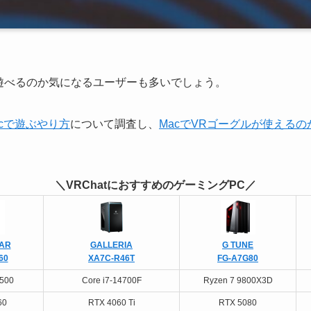
ookで遊べるのか気になるユーザーも多いでしょう。
Macで遊ぶやり方
について調査し、
MacでVRゴーグルが使えるの
＼VRChatにおすすめのゲーミングPC／
AR
GALLERIA
G TUNE
60
XA7C-R46T
FG-A7G80
4500
Core i7-14700F
Ryzen 7 9800X3D
60
RTX 4060 Ti
RTX 5080