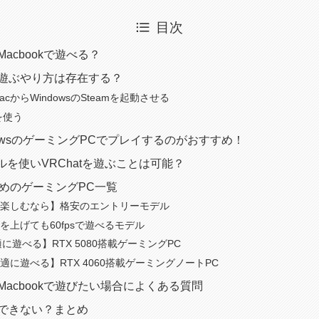
目次
・Macbookで遊べる？
cで遊ぶやり方は存在する？
でMacからWindowsのSteamを起動させる
wを使う
ndowsのゲーミングPCでプレイするのがおすすめ！
ルを使いVRChatを遊ぶことは可能？
すすめのゲーミングPC一覧
楽しむなら】格安のエントリーモデル
を上げても60fpsで遊べるモデル
に遊べる】RTX 5080搭載ゲーミングPC
適に遊べる】RTX 4060搭載ゲーミングノートPC
cやMacbookで遊びたい場合によくある質問
cでできない？まとめ