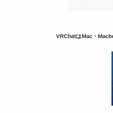
VRChatはMac・Ma