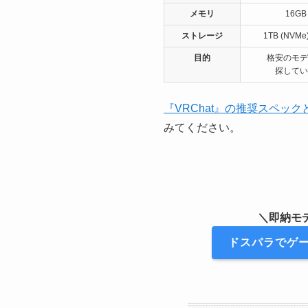
メモリ
16GB
ストレージ
1TB (NVMe
目的
格安のモデ
探してい
『VRChat』の推奨スペッ
みてください。
＼即納モ
ドスパラでゲー