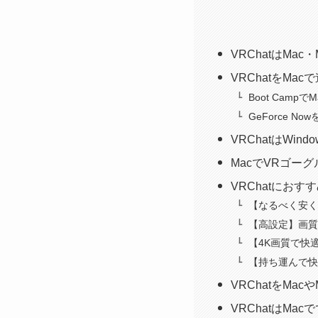
VRChatはMac
VRChatをMa
Boot Camp
GeForce No
VRChatはWi
MacでVRゴーグ
VRChatにお
【なるべく安く
【高設定】画質
【4K画質で快適
【持ち運んで快
VRChatをMa
VRChatはMa