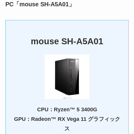
PC「mouse SH-A5A01」
mouse SH-A5A01
CPU：Ryzen™ 5 3400G
GPU：Radeon™ RX Vega 11 グラフィック
ス