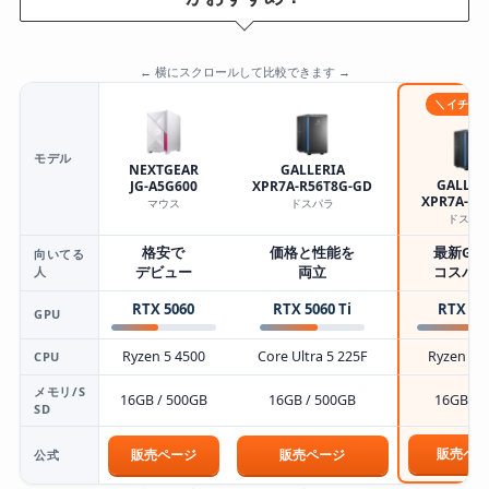
← 横にスクロールして比較できます →
＼イチオ
モデル
NEXTGEAR
GALLERIA
GALLER
JG-A5G600
XPR7A-R56T8G-GD
XPR7A-R5
マウス
ドスパラ
ドスパ
格安で
価格と性能を
最新GP
向いてる
人
デビュー
両立
コスパ
RTX 5060
RTX 5060 Ti
RTX 50
GPU
Ryzen 5 4500
Core Ultra 5 225F
Ryzen 7 
CPU
メモリ/S
16GB / 500GB
16GB / 500GB
16GB / 
SD
販売ペー
販売ページ
販売ページ
公式