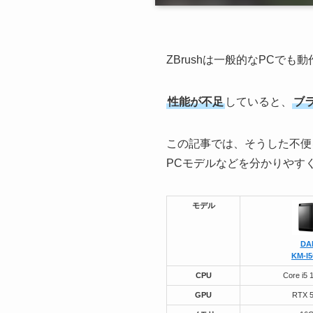
ZBrushは一般的なPCでも
性能が不足
していると、
ブ
この記事では、そうした不便
PCモデルなどを分かりやす
モデル
DA
KM-I
CPU
Core i5 
GPU
RTX 