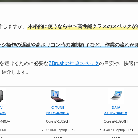
動作しますが、
本格的に使うなら中〜高性能クラスのスペックが
ラシ操作の遅延や高ポリゴン時の強制終了など、作業の流れが
を避けるために必要な
ZBrushの推奨スペック
の目安や、快適
く紹介します。
IV
G TUNE
DAIV
5G60
P5-I7G60BK-C
Z6-I9G70SR-A
14400F
Core i7-13620H
Core i9-13900H
5060
RTX 5060 Laptop GPU
RTX 4070 Laptop GPU