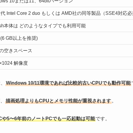
dows 10または11、64bitバージョン
代 Intel Core 2 duo もしくは AMD社の同等製品（SSE4対応
rush本体は どのようなタイプでも利用可能
B (6 GB以上を推奨)
B の空きスペース
0×1024 解像度
は、
Windows 10/11環境であれば比較的古いCPUでも動作可能
ず、
描画処理よりもCPUとメモリ性能が重視されます
。
Cや5〜6年前のノートPCでも一応起動は可能
です。