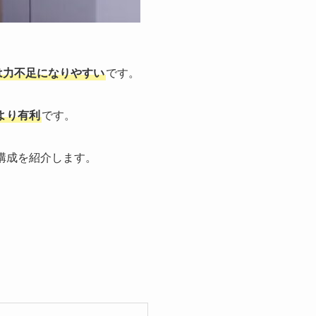
は力不足になりやすい
です。
cより有利
です。
C構成を紹介します。