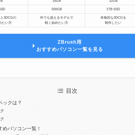
GB
16GB
32GB
SSD
500GB
1TB SSD
と3DCGの
外でも扱えるモデルで
本格的な3DCGを
めたい方
軽く始めたい方
制作したい
ZBrush用
おすすめパソコン一覧を見る
目次
スペックは？
ク
ク
すすめパソコン一覧！