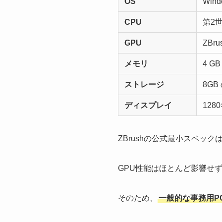
OS
Win
CPU
第2世
GPU
ZB
メモリ
4 G
ストレージ
8G
ディスプレイ
128
ZBrushの公式最小スペック
GPU性能はほとんど影響せ
そのため、
一般的な事務用P