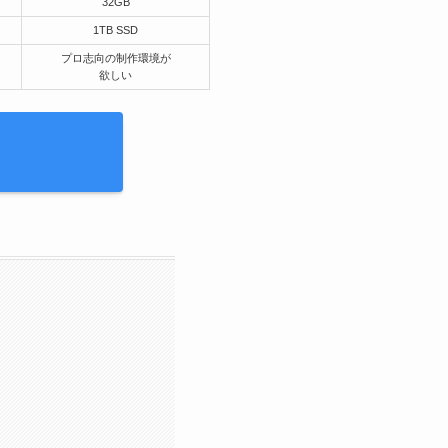
32GB
1TB SSD
プロ志向の制作環境が
欲しい