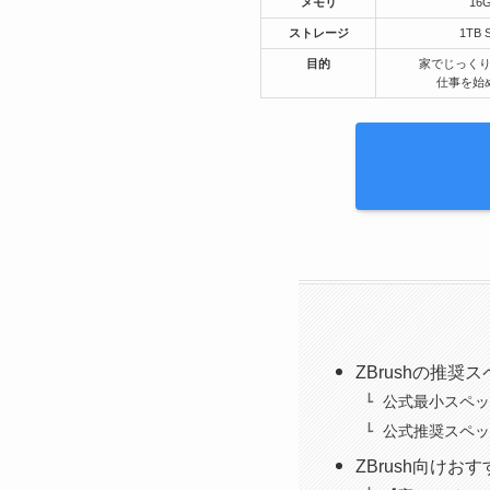
メモリ
16
ストレージ
1TB 
目的
家でじっくり
仕事を始
ZBrushの推奨
公式最小スペッ
公式推奨スペッ
ZBrush向けお