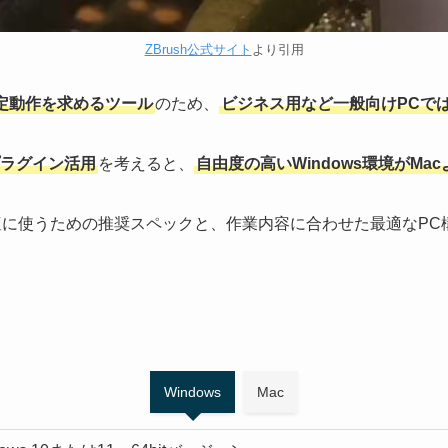
ZBrush公式サイト
より引用
安定動作を求めるツール
のため、
ビジネス用など一般向けPCで
ラグイン活用
を考えると、
自由度の高いWindows環境がMa
快適に使うための推奨スペックと、作業内容に合わせた最適なP
Windows
Mac