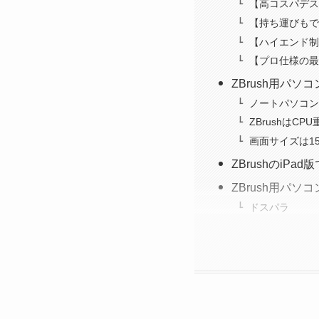
【高コスパデスク
【持ち運びもで
【ハイエンド制作
【プロ仕様の最上
ZBrush用パ
ノートパソコン
ZBrushはCP
画面サイズは1
ZBrushのiP
ZBrush用パ
ドスパラ