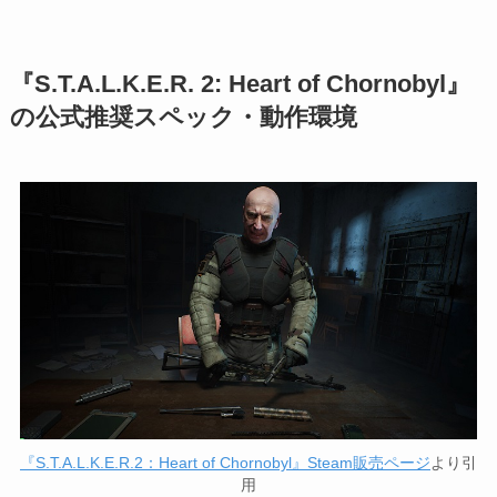
『S.T.A.L.K.E.R. 2: Heart of Chornobyl』
の公式推奨スペック・動作環境
『S.T.A.L.K.E.R.2：Heart of Chornobyl』Steam販売ページ
より引
用