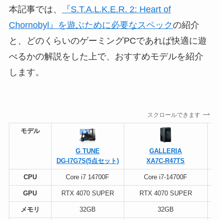
本記事では、
『S.T.A.L.K.E.R. 2: Heart of
Chornobyl』を遊ぶために必要なスペック
の紹介
と、どのくらいのゲーミングPCであれば快適に遊
べるかの解説をした上で、おすすめモデルを紹介
します。
スクロールできます
モデル
G TUNE
GALLERIA
DG-I7G7S(5点セット)
XA7C-R47TS
CPU
Core i7 14700F
Core i7-14700F
R
GPU
RTX 4070 SUPER
RTX 4070 SUPER
R
メモリ
32GB
32GB