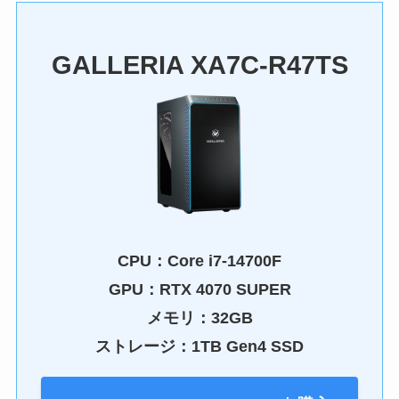
GALLERIA XA7C-R47TS
CPU：
Core i7-14700F
GPU：RTX 4070 SUPER
メモリ：32GB
ストレージ：1TB Gen4 SSD