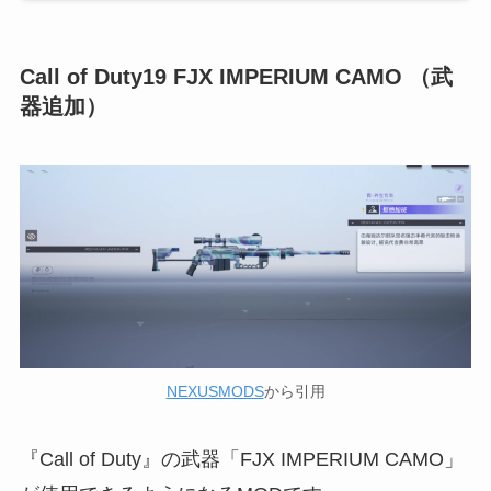
Call of Duty19 FJX IMPERIUM CAMO （武
器追加）
NEXUSMODS
から引用
『Call of Duty』の武器「FJX IMPERIUM CAMO」