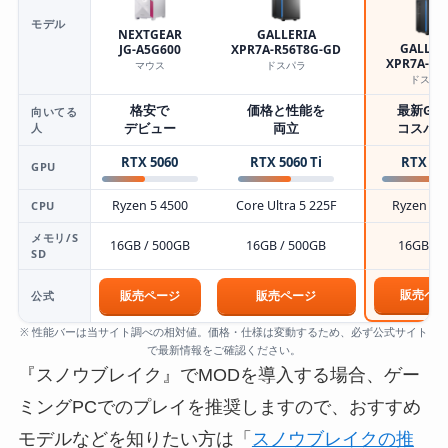
モデル
NEXTGEAR
GALLERIA
GALLER
JG-A5G600
XPR7A-R56T8G-GD
XPR7A-R5
マウス
ドスパラ
ドスパ
格安で
価格と性能を
最新GP
向いてる
人
デビュー
両立
コスパ
RTX 5060
RTX 5060 Ti
RTX 50
GPU
Ryzen 5 4500
Core Ultra 5 225F
Ryzen 7 
CPU
メモリ/S
16GB / 500GB
16GB / 500GB
16GB / 
SD
販売ペー
販売ページ
販売ページ
公式
※ 性能バーは当サイト調べの相対値。価格・仕様は変動するため、必ず公式サイト
で最新情報をご確認ください。
『スノウブレイク』でMODを導入する場合、ゲー
ミングPCでのプレイを推奨しますので、おすすめ
モデルなどを知りたい方は「
スノウブレイクの推