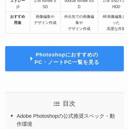
ストレー
1TB NVMe S
500GB NVMe SS
1TB SSD＋2T
ジ
SD
D
HDD
おすすめ
画像編集や
外出先での画像編
4K画像編集と
用途
デザイン作成
集や
った
デザイン作成
高度な作業
Photoshopにおすすめの
PC・ノートPC一覧を見る
目次
Adobe Photoshopの公式推奨スペック・動
作環境