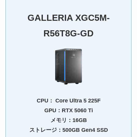
GALLERIA XGC5M-
R56T8G-GD
CPU：
Core Ultra 5 225F
GPU：
RTX 5060 Ti
メモリ：16GB
ストレージ：500GB Gen4 SSD