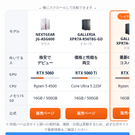
← 横にスクロールして比較できます →
＼イチオ
モデル
NEXTGEAR
GALLERIA
GALLER
JG-A5G600
XPR7A-R56T8G-GD
XPR7A-R5
マウス
ドスパラ
ドスパ
格安で
価格と性能を
最新GP
向いてる
人
デビュー
両立
コスパ
RTX 5060
RTX 5060 Ti
RTX 50
GPU
Ryzen 5 4500
Core Ultra 5 225F
Ryzen 7 
CPU
メモリ/S
16GB / 500GB
16GB / 500GB
16GB / 
SD
販売ペー
販売ページ
販売ページ
公式
※ 性能バーは当サイト調べの相対値。価格・仕様は変動するため、必ず公式サイト
で最新情報をご確認ください。