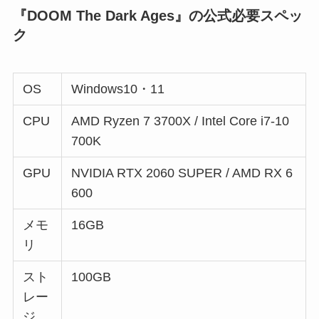
『DOOM The Dark Ages』の公式必要スペッ
ク
OS
Windows10・11
CPU
AMD Ryzen 7 3700X / Intel Core i7-10
700K
GPU
NVIDIA RTX 2060 SUPER / AMD RX 6
600
メモ
16GB
リ
スト
100GB
レー
ジ