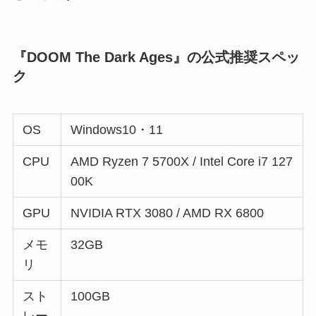
『DOOM The Dark Ages』の公式推奨スペッ
ク
OS
Windows10・11
CPU
AMD Ryzen 7 5700X / Intel Core i7 127
00K
GPU
NVIDIA RTX 3080 / AMD RX 6800
メモ
32GB
リ
スト
100GB