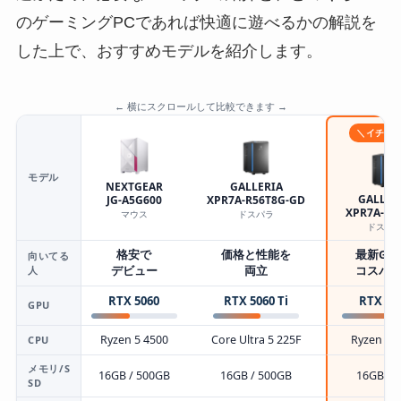
のゲーミングPCであれば快適に遊べるかの解説を
した上で、おすすめモデルを紹介します。
← 横にスクロールして比較できます →
＼イチオ
モデル
NEXTGEAR
GALLERIA
GALLER
JG-A5G600
XPR7A-R56T8G-GD
XPR7A-R5
マウス
ドスパラ
ドスパ
格安で
価格と性能を
最新GP
向いてる
人
デビュー
両立
コスパ
RTX 5060
RTX 5060 Ti
RTX 50
GPU
Ryzen 5 4500
Core Ultra 5 225F
Ryzen 7 
CPU
メモリ/S
16GB / 500GB
16GB / 500GB
16GB / 
SD