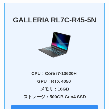
GALLERIA RL7C-R45-5N
CPU：
Core i7-13620H
GPU：
RTX 4050
メモリ：16GB
ストレージ：500GB Gen4 SSD