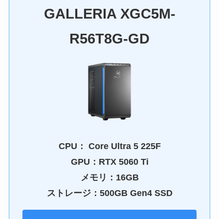
GALLERIA XGC5M-
R56T8G-GD
CPU：
Core Ultra 5 225F
GPU：
RTX 5060 Ti
メモリ：16GB
ストレージ：500GB Gen4 SSD